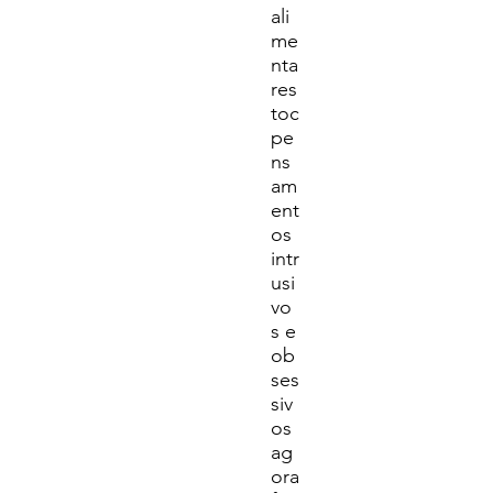
ali
me
nta
res
toc
pe
ns
am
ent
os
intr
usi
vo
s e
ob
ses
siv
os
ag
ora