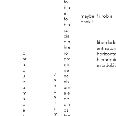
fo
bia
e
maybe if i rob a
fo
bank !
bia
so
cial
din
liberdad
hei
antiautori
p
ro
horizontal
ar
pra
hierárqui
a
po
estadolát
q
rra
v
u
ne
a
e
nh
n
u
um
d
m
a e
a
a
de
li
p
olh
s
e
os
m
s
fec