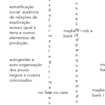
n
s
estratificação
h
ã
social. ausência
a
o
de relações de
é
f
exploração.
il
o
acesso igual à
e
r
maybe if i rob a
terra e outros
g
m
bank !
elementos de
al
a
produção.
p
s
ar
l
a
e
autogestão e
q
g
ma
auto-organização
u
í
ba
dos povos
e
t
negros e corpos
o
i
colonizados.
e
m
st
a
maybe 
a
s
no face no case.
bank !
d
e
o
s