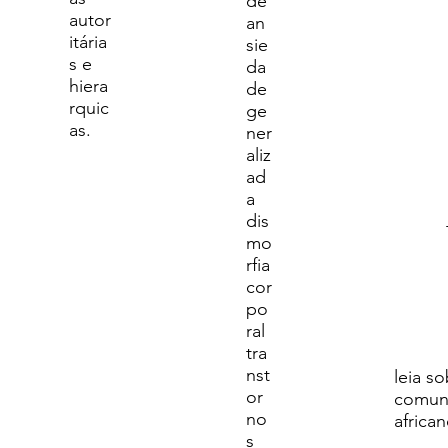
de
autor
an
itária
sie
s e
da
hiera
de
rquic
ge
as.
ner
aliz
ad
a
dis
mo
rfia
cor
po
ral
tra
nst
leia s
or
comun
no
african
s