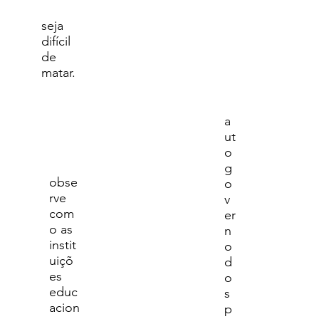
seja
difícil
de
matar.
a
ut
o
g
obse
o
rve
v
com
er
o as
n
instit
o
uiçõ
d
es
o
educ
s
acion
p