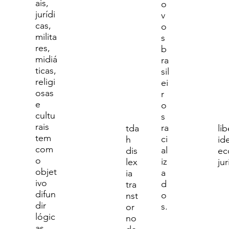
ais,
o
jurídi
v
cas,
o
milita
s
res,
b
midiá
ra
ticas,
sil
religi
ei
osas
r
e
o
cultu
s
rais
ra
tda
li
tem
ci
h
id
com
al
dis
ec
o
iz
lex
jur
objet
a
ia
ivo
d
tra
difun
o
nst
dir
s.
or
lógic
no
as