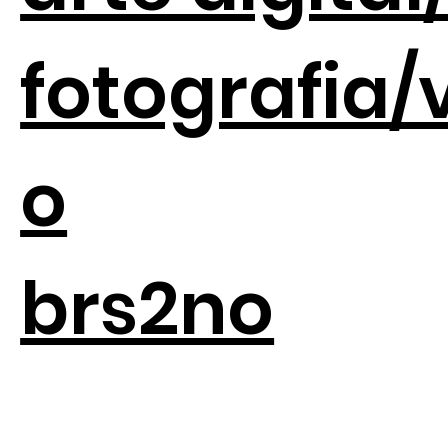
fotografia/
o
brs2no