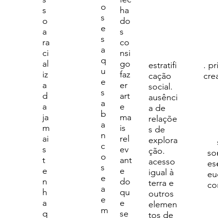
o
s
ha
s
o
do
e
a
s
s
ra
co
a
ci
nsi
q
al
go
estratifi
. p
u
iz
faz
cação
cre
e
a
er
social.
s
d
art
ausênci
a
a
e
a de
b
ja
ma
relaçõe
a
m
is
s de
n
ai
rel
explora
c
s
ev
ção.
so
o
t
ant
acesso
es
s
e
e
igual à
eu
e
n
do
terra e
co
a
h
qu
outros
e
a
e
elemen
m
q
se
tos de